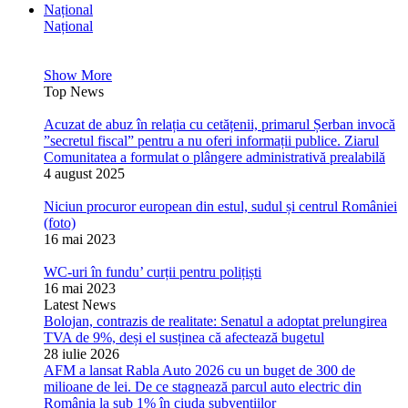
Național
Național
Show More
Top News
Acuzat de abuz în relația cu cetățenii, primarul Șerban invocă
”secretul fiscal” pentru a nu oferi informații publice. Ziarul
Comunitatea a formulat o plângere administrativă prealabilă
4 august 2025
Niciun procuror european din estul, sudul și centrul României
(foto)
16 mai 2023
WC-uri în fundu’ curții pentru polițiști
16 mai 2023
Latest News
Bolojan, contrazis de realitate: Senatul a adoptat prelungirea
TVA de 9%, deși el susținea că afectează bugetul
28 iulie 2026
AFM a lansat Rabla Auto 2026 cu un buget de 300 de
milioane de lei. De ce stagnează parcul auto electric din
România la sub 1% în ciuda subvențiilor