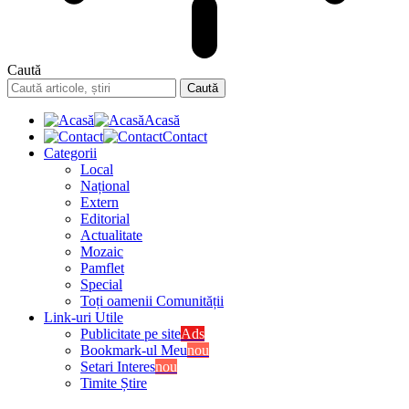
Caută
Acasă
Contact
Categorii
Local
Național
Extern
Editorial
Actualitate
Mozaic
Pamflet
Special
Toți oamenii Comunității
Link-uri Utile
Publicitate pe site
Ads
Bookmark-ul Meu
nou
Setari Interes
nou
Timite Știre