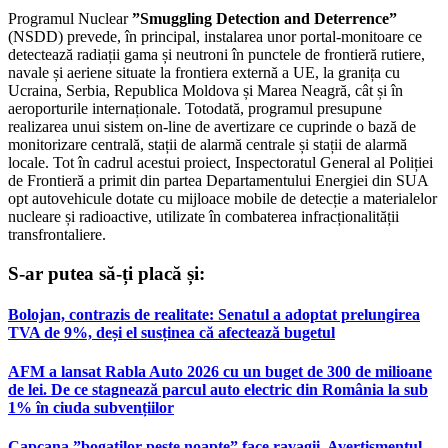
Programul Nuclear
”
Smuggling Detection and Deterrence
”
(NSDD) prevede, în principal, instalarea unor portal-monitoare ce
detectează radiații gama și neutroni în punctele de frontieră rutiere,
navale și aeriene situate la frontiera externă a UE, la granița cu
Ucraina, Serbia, Republica Moldova și Marea Neagră, cât și în
aeroporturile internaționale. Totodată, programul presupune
realizarea unui sistem on-line de avertizare ce cuprinde o bază de
monitorizare centrală, stații de alarmă centrale și stații de alarmă
locale. Tot în cadrul acestui proiect, Inspectoratul General al Poliției
de Frontieră a primit din partea Departamentului Energiei din SUA
opt autovehicule dotate cu mijloace mobile de detecție a materialelor
nucleare și radioactive, utilizate în combaterea infracționalității
transfrontaliere.
S-ar putea să-ți placă și:
Bolojan, contrazis de realitate: Senatul a adoptat prelungirea
TVA de 9%, deși el susținea că afectează bugetul
AFM a lansat Rabla Auto 2026 cu un buget de 300 de milioane
de lei. De ce stagnează parcul auto electric din România la sub
1% în ciuda subvențiilor
Capcana ”bogaților peste noapte” face ravagii. Avertismentul