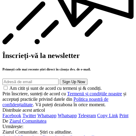
Înscrieți-vă la newsletter
Primești cele mai recente știri direct în căsuța dvs. de e-mail.
Am citit și sunt de acord cu termeni și & condiți.
Prin înscriere, sunteți de acord cu
Termenii și condițiile noastre
și
acceptați practicile privind datele din
Politica noastră de
confidențialitate
. Vă puteți dezabona în orice moment.
Distribuie acest articol
Facebook
Twitter
Whatsapp
Whatsapp
Telegram
Copy Link
Print
De
Ziarul Comunitatea
Urmărește:
Ziarul Comunitate. Știri cu atitudine.