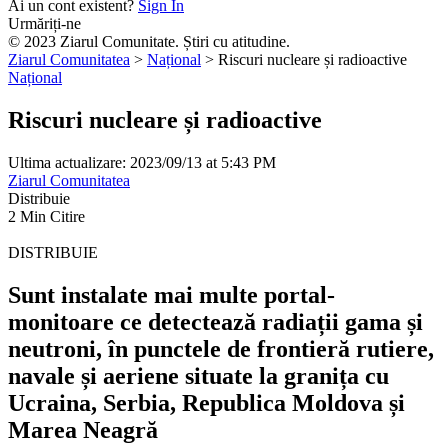
Ai un cont existent?
Sign In
Urmăriți-ne
© 2023 Ziarul Comunitate. Știri cu atitudine.
Ziarul Comunitatea
>
Național
>
Riscuri nucleare și radioactive
Național
Riscuri nucleare și radioactive
Ultima actualizare: 2023/09/13 at 5:43 PM
Ziarul Comunitatea
Distribuie
2 Min Citire
DISTRIBUIE
Sunt instalate mai multe portal-
monitoare ce detectează radiații gama și
neutroni, în punctele de frontieră rutiere,
navale și aeriene situate la granița cu
Ucraina, Serbia, Republica Moldova și
Marea Neagră