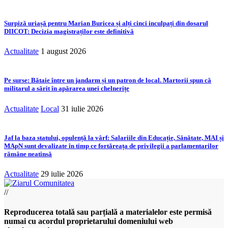
Surpiză uriașă pentru Marian Buricea și alți cinci inculpați din dosarul
DIICOT: Decizia magistraților este definitivă
Actualitate
1 august 2026
Pe surse: Bătaie între un jandarm și un patron de local. Martorii spun că
militarul a sărit în apărarea unei chelnerițe
Actualitate
Local
31 iulie 2026
Jaf la baza statului, opulență la vârf: Salariile din Educație, Sănătate, MAI și
MApN sunt devalizate în timp ce fortăreața de privilegii a parlamentarilor
rămâne neatinsă
Actualitate
29 iulie 2026
//
Reproducerea totală sau parțială a materialelor este permisă
numai cu acordul proprietarului domeniului web