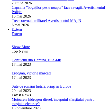
20 iulie 2026
Capcana ”bogaților peste noapte” face ravagii. Avertismentul
Poliției
15 mai 2026
Trec convoaie militare! Avertismentul MApN
6 mai 2026
Extern
Extern
Show More
Top News
Conflictul din Ucraina, ziua 448
17 mai 2023
Erdogan, victorie mascată
17 mai 2023
Sute de români fugari, prinși în Europa
20 mai 2023
Latest News
Motoarele hidrogen-diesel, începutul sfârșitului pentru
mașinile electrice?
13 noiembrie 2023