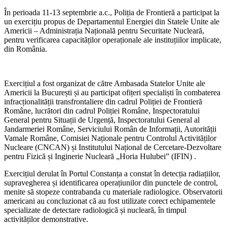
În perioada 11-13 septembrie a.c., Poliția de Frontieră a participat
la
un exercițiu propus de Departamentul Energiei din Statele Unite ale
Americii – Administrația Națională pentru Securitate Nucleară,
pentru verificarea capacităților operaționale ale instituțiilor implicate,
din România.
Exercițiul a fost organizat de către Ambasada Statelor Unite ale
Americii la București și au participat ofițeri specialiști în combaterea
infracționalității transfrontaliere din cadrul Poliției de Frontieră
Române, lucrători din cadrul Poliției Române, Inspectoratului
General pentru Situații de Urgență, Inspectoratului General al
Jandarmeriei Române, Serviciului Român de Informații, Autorității
Vamale Române, Comisiei Naționale pentru Controlul Activităților
Nucleare (CNCAN) și Institutului Național de Cercetare-Dezvoltare
pentru Fizică și Inginerie Nucleară „Horia Hulubei” (IFIN) .
Exercițiul derulat în Portul Constanța a constat în detecția radiațiilor,
supravegherea și identificarea operațiunilor din punctele de control,
menite să stopeze contrabanda cu materiale radiologice. Observatorii
americani au concluzionat că au fost utilizate corect echipamentele
specializate de detectare radiologică și nucleară, în timpul
activităților demonstrative.