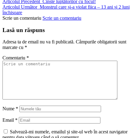
Articolul Precedent
Cinste luptătorilor cu focul!
Articolul Următor
Monstrul care și-a violat fiica – 13 ani și 2 luni
închisoare
Scrie un comentariu
Scrie un comentariu
Lasă un răspuns
Adresa ta de email nu va fi publicată.
Câmpurile obligatorii sunt
marcate cu
*
Comentariu
*
Nume
*
Email
*
Salvează-mi numele, emailul și site-ul web în acest navigator
pentru data viitoare când o să comentez.