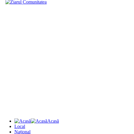
Acasă
Local
Național