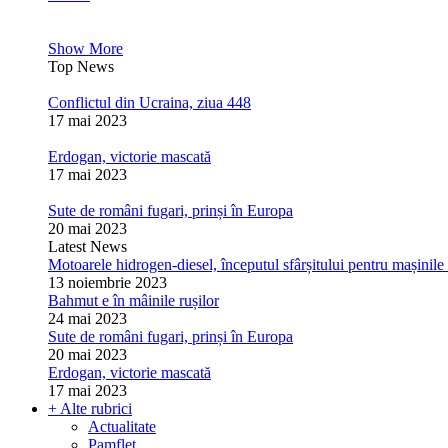
Show More
Top News
Conflictul din Ucraina, ziua 448
17 mai 2023
Erdogan, victorie mascată
17 mai 2023
Sute de români fugari, prinși în Europa
20 mai 2023
Latest News
Motoarele hidrogen-diesel, începutul sfârșitului pentru mașinile 
13 noiembrie 2023
Bahmut e în mâinile rușilor
24 mai 2023
Sute de români fugari, prinși în Europa
20 mai 2023
Erdogan, victorie mascată
17 mai 2023
+ Alte rubrici
Actualitate
Pamflet