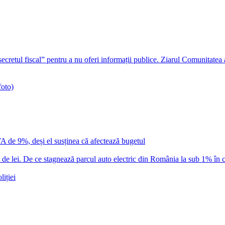
ecretul fiscal” pentru a nu oferi informații publice. Ziarul Comunitatea
foto)
VA de 9%, deși el susținea că afectează bugetul
 lei. De ce stagnează parcul auto electric din România la sub 1% în c
iției