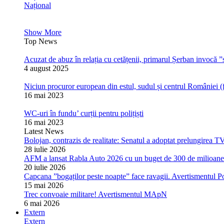
Național
Show More
Top News
Acuzat de abuz în relația cu cetățenii, primarul Șerban invocă ”s
4 august 2025
Niciun procuror european din estul, sudul și centrul României (
16 mai 2023
WC-uri în fundu’ curții pentru polițiști
16 mai 2023
Latest News
Bolojan, contrazis de realitate: Senatul a adoptat prelungirea T
28 iulie 2026
AFM a lansat Rabla Auto 2026 cu un buget de 300 de milioane de
20 iulie 2026
Capcana ”bogaților peste noapte” face ravagii. Avertismentul Pol
15 mai 2026
Trec convoaie militare! Avertismentul MApN
6 mai 2026
Extern
Extern