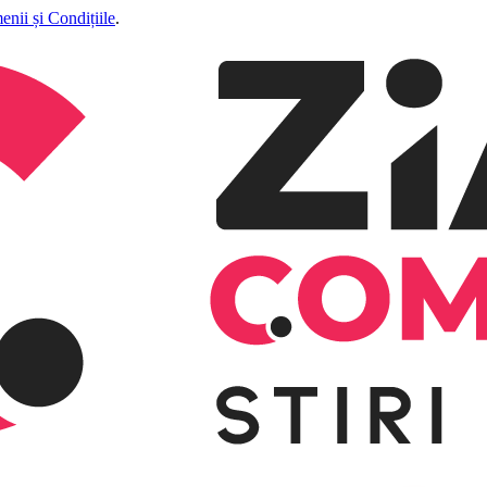
enii și Condițiile
.