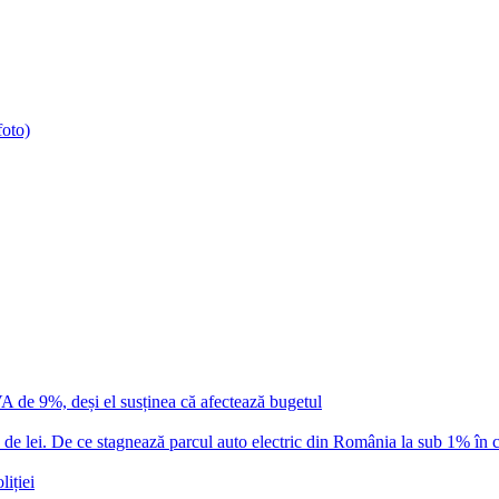
foto)
VA de 9%, deși el susținea că afectează bugetul
 lei. De ce stagnează parcul auto electric din România la sub 1% în c
iției