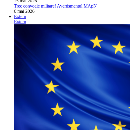
15 mai 2026
Trec convoaie militare! Avertismentul MApN
6 mai 2026
Extern
Extern