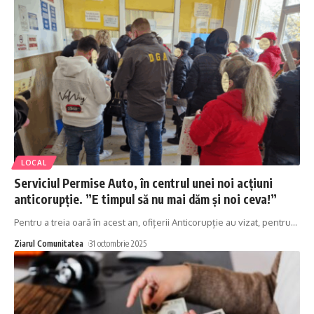
LOCAL
Serviciul Permise Auto, în centrul unei noi acțiuni
anticorupție. ”E timpul să nu mai dăm și noi ceva!”
Pentru a treia oară în acest an, ofițerii Anticorupție au vizat, pentru
…
Ziarul Comunitatea
31 octombrie 2025