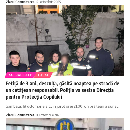
Ziarul Comunitatea
21 octombrie 2025
ACTUALITATE
LOCAL
Fetiță de 3 ani, desculță, găsită noaptea pe stradă de
un cetățean responsabil. Poliția va sesiza Direcția
pentru Protecția Copilului
Sâmbătă, 18 octombrie a.c., în jurul orei 21:00, un brăilean a sunat
…
Ziarul Comunitatea
19 octombrie 2025