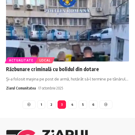
ACTUALITATE
LOCAL
Răzbunare criminală cu bolidul din dotare
Și-a folosit mașina pe post de armă, hotărât să-l termine pe tânărul
…
Ziarul Comunitatea
17 octombrie 2025
1
2
3
4
5
6