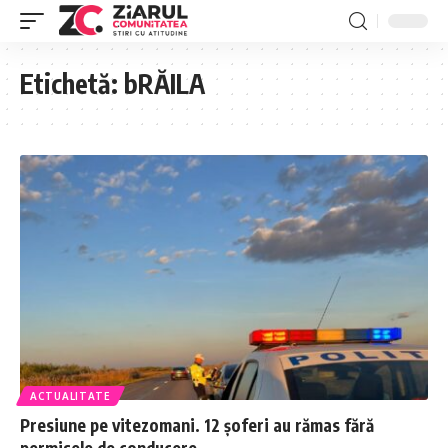
Etichetă:
bRĂILA
ACTUALITATE
Presiune pe vitezomani. 12 șoferi au rămas fără
permisele de conducere