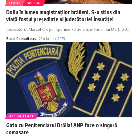
LOCAL
SPECIAL
Doliu în lumea magistraților brăileni. S-a stins din
viață fostul președinte al Judecătoriei Însurăței
Judecătorul Marcel Crețu împlinise 73 de ani, în luna mai Marți, 20
…
Ziarul Comunitatea
22 octombrie 2025
ACTUALITATE
Gata cu Penitenciarul Brăila! ANP face o singură
comasare