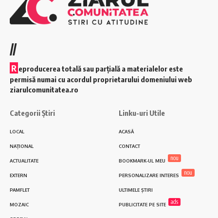
//
R
eproducerea totală sau parțială a materialelor este
permisă numai cu acordul proprietarului domeniului web
ziarulcomunitatea.ro
Categorii Știri
Linku-uri Utile
LOCAL
ACASĂ
NAȚIONAL
CONTACT
nou
ACTUALITATE
BOOKMARK-UL MEU
nou
EXTERN
PERSONALIZARE INTERES
PAMFLET
ULTIMELE ȘTIRI
ads
MOZAIC
PUBLICITATE PE SITE