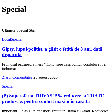
Special
Ultimele Special Știri
Local
Special
Gipsy, lupul-polițist, a găsit o fetiță de 8 ani, dată
dispărută
Frumosul patruped a mers ”glonț” spre casa bunicii copilului și i-a
îndrumat
…
Ziarul Comunitatea
25 august 2025
Special
(P) Superoferta TRIVAS! 5% reducere la TOATE
produsele, pentru confort maxim în casa ta
Important! Se asigură transport gratuit în Brăila și Galați. Reducerea