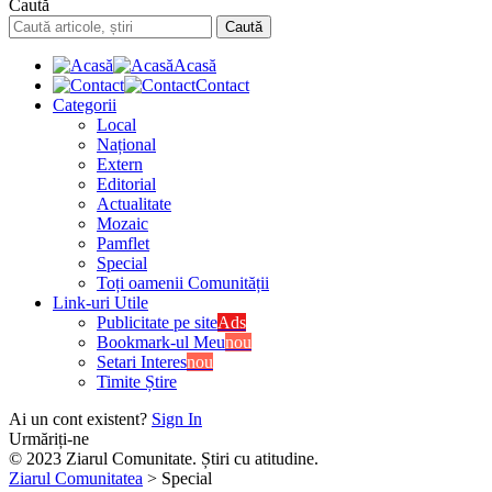
Caută
Acasă
Contact
Categorii
Local
Național
Extern
Editorial
Actualitate
Mozaic
Pamflet
Special
Toți oamenii Comunității
Link-uri Utile
Publicitate pe site
Ads
Bookmark-ul Meu
nou
Setari Interes
nou
Timite Știre
Ai un cont existent?
Sign In
Urmăriți-ne
© 2023 Ziarul Comunitate. Știri cu atitudine.
Ziarul Comunitatea
>
Special