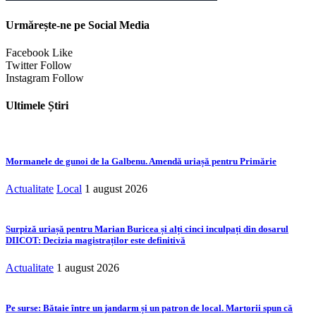
Urmărește-ne pe Social Media
Facebook
Like
Twitter
Follow
Instagram
Follow
Ultimele Știri
Mormanele de gunoi de la Galbenu. Amendă uriașă pentru Primărie
Actualitate
Local
1 august 2026
Surpiză uriașă pentru Marian Buricea și alți cinci inculpați din dosarul
DIICOT: Decizia magistraților este definitivă
Actualitate
1 august 2026
Pe surse: Bătaie între un jandarm și un patron de local. Martorii spun că