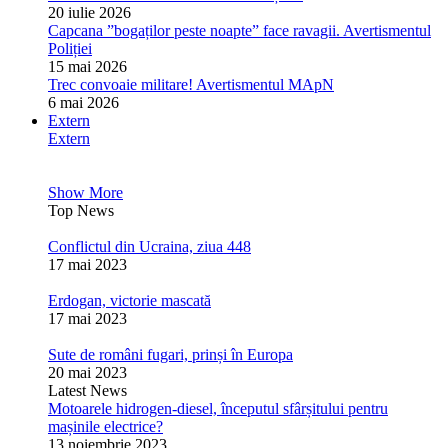
20 iulie 2026
Capcana ”bogaților peste noapte” face ravagii. Avertismentul
Poliției
15 mai 2026
Trec convoaie militare! Avertismentul MApN
6 mai 2026
Extern
Extern
Show More
Top News
Conflictul din Ucraina, ziua 448
17 mai 2023
Erdogan, victorie mascată
17 mai 2023
Sute de români fugari, prinși în Europa
20 mai 2023
Latest News
Motoarele hidrogen-diesel, începutul sfârșitului pentru
mașinile electrice?
13 noiembrie 2023