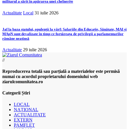
militarul a sărit în apărarea unei chelnerițe
Actualitate
Local
31 iulie 2026
Jaf la baza statului, opulență la vârf: Salariile din Educație, Sănătate, MAI și
MApN sunt devalizate în timp ce fortăreața de privilegii a parlamentarilor
rămâne neatinsă
Actualitate
29 iulie 2026
//
Reproducerea totală sau parțială a materialelor este permisă
numai cu acordul proprietarului domeniului web
ziarulcomunitatea.ro
Categorii Știri
LOCAL
NAȚIONAL
ACTUALITATE
EXTERN
PAMFLET