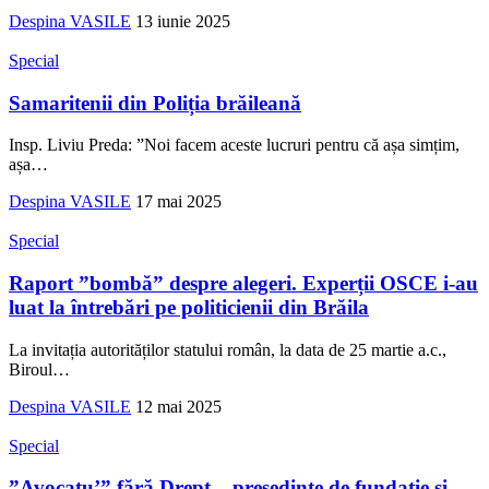
Despina VASILE
13 iunie 2025
Special
Samaritenii din Poliția brăileană
Insp. Liviu Preda: ”Noi facem aceste lucruri pentru că așa simțim,
așa
…
Despina VASILE
17 mai 2025
Special
Raport ”bombă” despre alegeri. Experții OSCE i-au
luat la întrebări pe politicienii din Brăila
La invitația autorităților statului român, la data de 25 martie a.c.,
Biroul
…
Despina VASILE
12 mai 2025
Special
”Avocatu’” fără Drept – președinte de fundație și