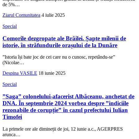
de 5%
…
Ziarul Comunitatea
4 iulie 2025
Special
Comorile dezgropate ale Brăilei. Șapte milenii de
istorie, în străfundurile orașului de la Dunăre
”Istoria își bate joc de cei care nu o cunosc, repetându-se”
(Nicolae
…
Despina VASILE
18 iunie 2025
Special
”Saga” colonelului-afacerist Albăceanu, anchetat de
DNA. În septembrie 2024 vorbea despre ”indiciile
rezonabile de corupție” în cazul prefectului Iulian
Timofei
La primele ore ale dimineții de joi, 12 iunie a.c., AGERPRES
arunca
…