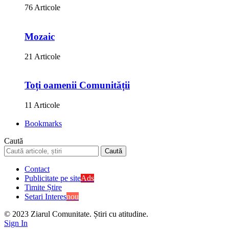
76 Articole
Mozaic
21 Articole
Toți oamenii Comunității
11 Articole
Bookmarks
Caută
Contact
Publicitate pe site
Ads
Timite Știre
Setari Interes
nou
© 2023 Ziarul Comunitate. Știri cu atitudine.
Sign In