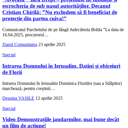
escrocheria de sub nasul autorităților. Decanul
Cristian Chirilă: ”Nu excludem să fi beneficiat de
protecție din partea cuiva!”
Comunicatul Parchetului de pe lângă Judecătoria Brăila ”La data de
16.04.2025, procurorul
…
Ziarul Comunitatea
23 aprilie 2025
Special
Intrarea Domnului în Ierusalim. Datini și obiceiuri
de Florii
Intrarea Domnului în Ierusalim Duminica Floriilor (sau a Stâlpilor)
marchează, pentru creștinii
…
Despina VASILE
12 aprilie 2025
Special
Video Demonstrațiile jandarmilor, mai bune decât
un film de acțiune!