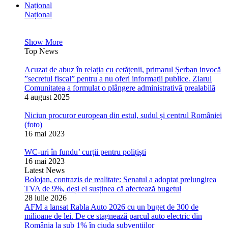
Național
Național
Show More
Top News
Acuzat de abuz în relația cu cetățenii, primarul Șerban invocă
”secretul fiscal” pentru a nu oferi informații publice. Ziarul
Comunitatea a formulat o plângere administrativă prealabilă
4 august 2025
Niciun procuror european din estul, sudul și centrul României
(foto)
16 mai 2023
WC-uri în fundu’ curții pentru polițiști
16 mai 2023
Latest News
Bolojan, contrazis de realitate: Senatul a adoptat prelungirea
TVA de 9%, deși el susținea că afectează bugetul
28 iulie 2026
AFM a lansat Rabla Auto 2026 cu un buget de 300 de
milioane de lei. De ce stagnează parcul auto electric din
România la sub 1% în ciuda subvențiilor