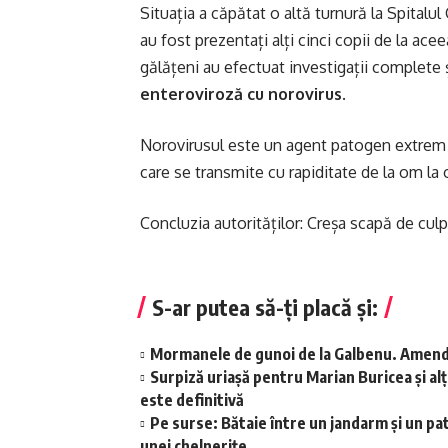
Situația a căpătat o altă turnură la Spitalul
au fost prezentați alți cinci copii de la ace
gălățeni au efectuat investigații complete ș
enteroviroză cu norovirus
.
Norovirusul este un agent patogen extrem de
care se transmite cu rapiditate de la om la
Concluzia autorităților: Creșa scapă de cul
S-ar putea să-ți placă și:
Mormanele de gunoi de la Galbenu. Amend
Surpiză uriașă pentru Marian Buricea și alți
este definitivă
Pe surse: Bătaie între un jandarm și un pat
unei chelnerițe