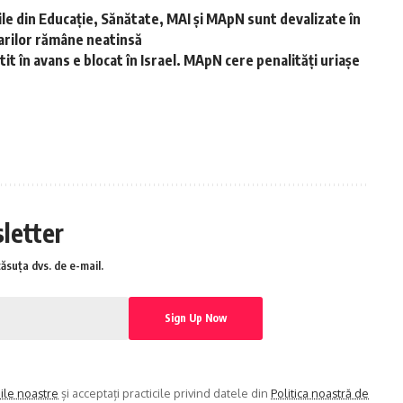
riile din Educație, Sănătate, MAI și MApN sunt devalizate în
tarilor rămâne neatinsă
t în avans e blocat în Israel. MApN cere penalități uriașe
sletter
căsuța dvs. de e-mail.
iile noastre
și acceptați practicile privind datele din
Politica noastră de