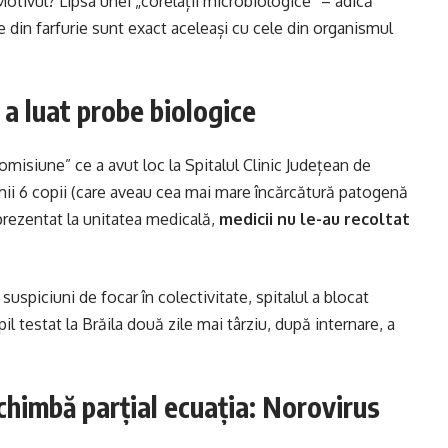
otivul? Lipsa unei „corelații microbiologice” – adică
e din farfurie sunt exact aceleași cu cele din organismul
 a luat probe biologice
omisiune” ce a avut loc la Spitalul Clinic Județean de
rimii 6 copii (care aveau cea mai mare încărcătură patogenă
 prezentat la unitatea medicală,
medicii nu le-au recoltat
 suspiciuni de focar în colectivitate, spitalul a blocat
l testat la Brăila două zile mai târziu, după internare, a
schimbă parțial ecuația: Norovirus