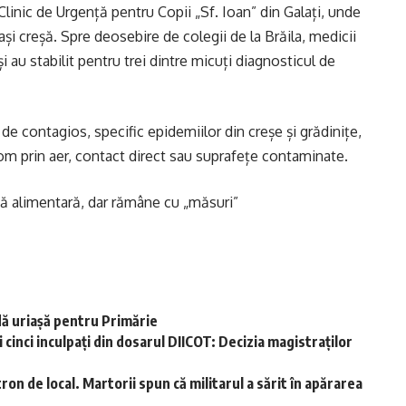
 Clinic de Urgență pentru Copii „Sf. Ioan” din Galați, unde
eași creșă. Spre deosebire de colegii de la Brăila, medicii
i au stabilit pentru trei dintre micuți diagnosticul de
 contagios, specific epidemiilor din creșe și grădinițe,
 om prin aer, contact direct sau suprafețe contaminate.
pă alimentară, dar rămâne cu „măsuri”
ă uriașă pentru Primărie
 cinci inculpați din dosarul DIICOT: Decizia magistraților
ron de local. Martorii spun că militarul a sărit în apărarea