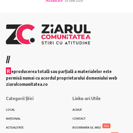
Actualitate
29 iulie 2026
//
R
eproducerea totală sau parțială a materialelor este
permisă numai cu acordul proprietarului domeniului web
ziarulcomunitatea.ro
Categorii Știri
Linku-uri Utile
LOCAL
ACASĂ
NAȚIONAL
CONTACT
nou
ACTUALITATE
BOOKMARK-UL MEU