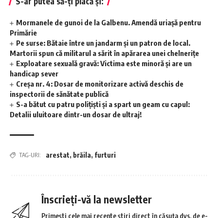
S-ar putea să-ți placă și:
Mormanele de gunoi de la Galbenu. Amendă uriașă pentru
Primărie
Pe surse: Bătaie între un jandarm și un patron de local.
Martorii spun că militarul a sărit în apărarea unei chelnerițe
Exploatare sexuală gravă: Victima este minoră și are un
handicap sever
Creșa nr. 4: Dosar de monitorizare activă deschis de
inspectorii de sănătate publică
S-a bătut cu patru polițiști și a spart un geam cu capul:
Detalii uluitoare dintr-un dosar de ultraj!
arestat
,
brăila
,
furturi
TAG-URI:
Înscrieți-vă la newsletter
Primești cele mai recente știri direct în căsuța dvs. de e-