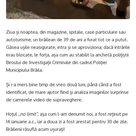
Ziua și noaptea, din magazine, spitale, case particulare sau
autoturisme, un brăilean de 39 de ani a furat tot ce a putut.
Găsea ușile neasigurate, intra și se aproviziona; dacă intrările
erau blocate, le forța, așa cum au stabilit la anchetă polițiștii
Biroului de Investigații Criminale din cadrul Poliției
Municipiului Brăila.
Și i-a mers bine timp de vreo două luni, până când a fost
identificat, de mare ajutor fiind și analiza imaginilor surprinse
de camerele video de supraveghere.
Hoțul
„no limit”
, așa cum l-am denumit noi, a fost reținut pe
14 ianuarie a.c., iar a doua zi a fost arestat pentru 30 de zile.
Brăilenii răsuflă acum ușurați!