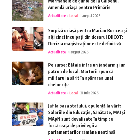
Mormanele de gunoi de la Galbenu.
Amendă uriașă pentru Primărie
Actualitate
Local
1 august 2026
Surpiză uriașă pentru Marian Buricea și
alți cinci inculpați din dosarul DIICOT:
Decizia magistraților este definitivă
Actualitate
1 august 2026
Pe surse: Bătaie între un jandarm și un
patron de local. Martorii spun că
militarul a sărit în apărarea unei
chelnerițe
Actualitate
Local
31 iulie 2026
Jaf la baza statului, opulență la vârf:
Salariile din Educație, Sănătate, MAI și
MApN sunt devalizate în timp ce
fortăreața de privilegii a
parlamentarilor rămâne neatinsă