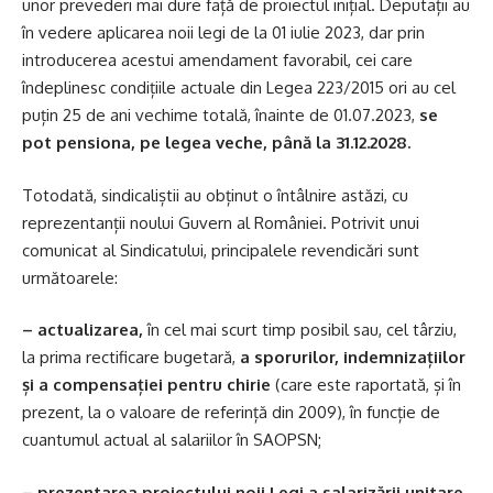
unor prevederi mai dure față de proiectul inițial. Deputații au
în vedere aplicarea noii legi de la 01 iulie 2023, dar prin
introducerea acestui amendament favorabil, cei care
îndeplinesc condițiile actuale din Legea 223/2015 ori au cel
puțin 25 de ani vechime totală, înainte de 01.07.2023,
se
pot pensiona, pe legea veche, până la 31.12.2028
.
Totodată, sindicaliștii au obținut o întâlnire astăzi, cu
reprezentanții noului Guvern al României. Potrivit unui
comunicat al Sindicatului, principalele revendicări sunt
următoarele:
–
actualizarea,
în cel mai scurt timp posibil sau, cel târziu,
la prima rectificare bugetară,
a sporurilor, indemnizațiilor
și a compensației pentru chirie
(care este raportată, și în
prezent, la o valoare de referință din 2009), în funcție de
cuantumul actual al salariilor în SAOPSN;
– prezentarea proiectului noii Legi a salarizării unitare,