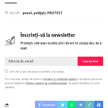
pensii
,
polițiști
,
PROTEST
TAG-URI:
Înscrieți-vă la newsletter
Primești cele mai recente știri direct în căsuța dvs. de e-
mail.
Am citit și sunt de acord cu termeni și & condiți.
Prin înscriere, sunteți de acord cu
Termenii și condițiile noastre
și acceptați practicile
privind datele din
Politica noastră de confidențialitate
. Vă puteți dezabona în orice
moment.
Facebook