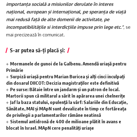
importanța socială a misiunilor derulate în interes
național, european și internațional, pe speranța de viață
mai redusă față de alte domenii de activitate, pe
incompatibilitățile si interdicțiile impuse prin lege etc.”
, se
mai precizează în comunicat.
S-ar putea să-ți placă și:
Mormanele de gunoi de la Galbenu. Amendă uriașă pentru
Primărie
Surpiză uriașă pentru Marian Buricea și alți cinci inculpați
din dosarul DIICOT: Decizia magistraților este definitivă
Pe surse: Bătaie între un jandarm și un patron de local.
Martorii spun că militarul a sărit în apărarea unei chelnerițe
Jaf la baza statului, opulență la vârf: Salariile din Educație,
Sănătate, MAI și MApN sunt devalizate în timp ce fortăreața
de privilegii a parlamentarilor rămâne neatinsă
Sistemul antidronă de 400 de milioane plătit în avans e
blocat în Israel. MApN cere penalități uriașe