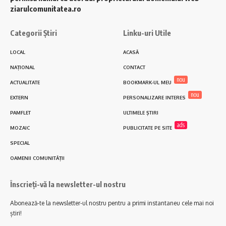
ziarulcomunitatea.ro
Categorii Știri
Linku-uri Utile
LOCAL
ACASĂ
NAȚIONAL
CONTACT
nou
ACTUALITATE
BOOKMARK-UL MEU
nou
EXTERN
PERSONALIZARE INTERES
PAMFLET
ULTIMELE ȘTIRI
ads
MOZAIC
PUBLICITATE PE SITE
SPECIAL
OAMENII COMUNITĂȚII
Înscrieți-vă la newsletter-ul nostru
Abonează-te la newsletter-ul nostru pentru a primi instantaneu cele mai noi
știri!