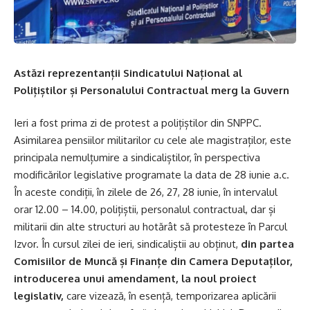
Astăzi reprezentanții Sindicatului Național al
Polițiștilor și Personalului Contractual merg la Guvern
Ieri a fost prima zi de protest a polițiștilor din SNPPC.
Asimilarea pensiilor militarilor cu cele ale magistraților, este
principala nemulțumire a sindicaliștilor, în perspectiva
modificărilor legislative programate la data de 28 iunie a.c.
În aceste condiții, în zilele de 26, 27, 28 iunie, în intervalul
orar 12.00 – 14.00, polițiștii, personalul contractual, dar și
militarii din alte structuri au hotărât să protesteze în Parcul
Izvor. În cursul zilei de ieri, sindicaliștii au obținut,
din partea
Comisii
lor de Muncă și Finanțe din Camera Deputaților,
introducerea
un
ui
amendament,
la noul proiect
legislativ,
care vizează, în esență, temporizarea aplicării