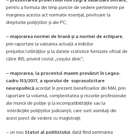
pentru a formula din timp puncte de vedere pertinente pe
marginea acestui act normativ esențial, privitoare la
drepturile polițiștilor și ale PC;
– majorarea normei de hrană și a normei de echipare
,
prin raportare la valoarea actuală a indicilor
prețurilor/utilităților și la datele statistice furnizate oficial de
către INS, privind costul ,,coșului zilnic”;
– majorarea, la procentul maxim prevăzut în Legea-
cadru 153/2017, a sporului de suprasolicitare
neuropsihică
acordat în prezent beneficiarilor din MAI, prin
raportare la volumul, complexitatea și riscurile profesionale
ale muncii de poliție și la incompatibilitățile sau la
interdicțiile polițiștilor judiciariști, care sunt asimilați din
acest punct de vedere cu magistrații;
– un nou
Statut al polițistului
, dată fiind perimarea