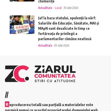
chelnerițe
Actualitate
Local
31 iulie 2026
Jaf la baza statului, opulență la vârf:
Salariile din Educație, Sănătate, MAI și
MApN sunt devalizate în timp ce
fortăreața de privilegii a
parlamentarilor rămâne neatinsă
Actualitate
29 iulie 2026
//
R
eproducerea totală sau parțială a materialelor este
permisă numai cu acordul proprietarului domeniului web